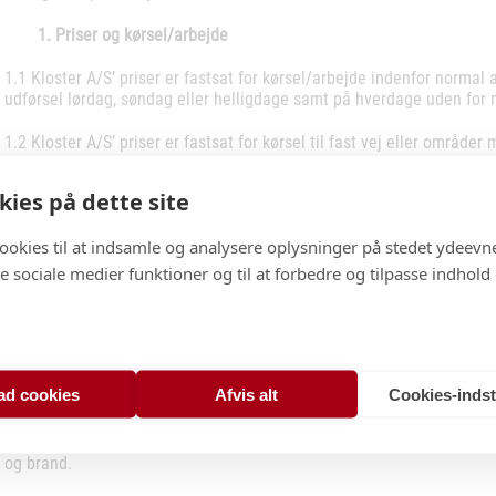
1. Priser og kørsel/arbejde
1.1 Kloster A/S’ priser er fastsat for kørsel/arbejde indenfor normal a
udførsel lørdag, søndag eller helligdage samt på hverdage uden for n
1.2 Kloster A/S’ priser er fastsat for kørsel til fast vej eller områder 
fremsende omkostninger til fri trækning og reparationer af køretøj så
køreplader opstår efter kundens anvisning.
ies på dette site
1.3 Alle priser opgives excl. moms, gælder også for priser opgivet til
cookies til at indsamle og analysere oplysninger på stedet ydeevn
2. Leje
 de sociale medier funktioner og til at forbedre og tilpasse indhold
2.1 Lejet materiel er Kloster A/S’ ejendom og må kun benyttes til at 
kunne tømmes eller køres af Kloster A/S eller en af Kloster A/S udp
2.2 Lejeren har pligt til at vedligeholde det lejede materiel, således
lad cookies
Afvis alt
Cookies-indsti
aftalens ophør afhentes og rengøres det lejede materiel til gældend
2.3 Lejeren er forpligtet til i lejeperioden for egen regning at holde 
og brand.