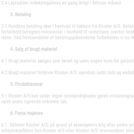
2.4 Lejesatser indeksreguleres en gang årligt i februar måned.
3. Betaling
3.1 Kundens betaling sker i henhold til faktura fra Kloster A/S. Betal
forfaldstid beregnes morarenter i henhold til renteloven overfor for
rente. Ved fremsendelse af betalingspåmindelse forbeholder vi os ret
4. Salg af brugt materiel
4.1 Brugt materiel sælges som beset og uden nogen form for garanti,
4.2 Brugt materiel forbliver Kloster A/S’ ejendom indtil fuld og endel
5. Produktansvar
5.1 Kloster A/S kan under ingen omstændigheder gøres erstatningsansva
samt andre lignende indirekte tab.
6. Force majeure
6.1. Såfremt Kloster A/S, på grund af eksempelvis krig eller andre ur
arbejdskonflikter hos Kloster A/S eller Kloster A/S’ leverandører, kli