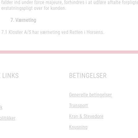
falder ind under force majeure, forhindres i at udføre aftalte forpligte
erstatningspligt over for kunden.
7. Værneting
7.1 Kloster A/S har værneting ved Retten i Horsens.
 LINKS
BETINGELSER
Generelle betingelser
Transport
ik
Kran & Stevedore
litikker
Knusning