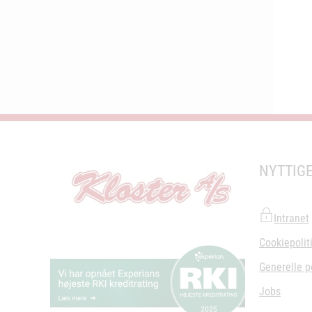
NYTTIGE
Intranet
Cookiepolit
Generelle po
Jobs