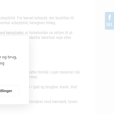
rbejdstid. For kørsel/arbejde, der bestilles til
ormal arbejdstid, beregnes tillæg.
med køreplader, vi forbeholder os retten til at
fremt fastkørsel udenfor kørefast veje eller
 private.
e og brug,
 og
aftalte eller forudsatte formål. Lejet materiel må
eget samarbejdspartner.
 at det stadighed er i god og brugbar stand. Ved
llinger
e dagspriser.
det lejede fuldt ud forsikret mod hærværk, tyveri