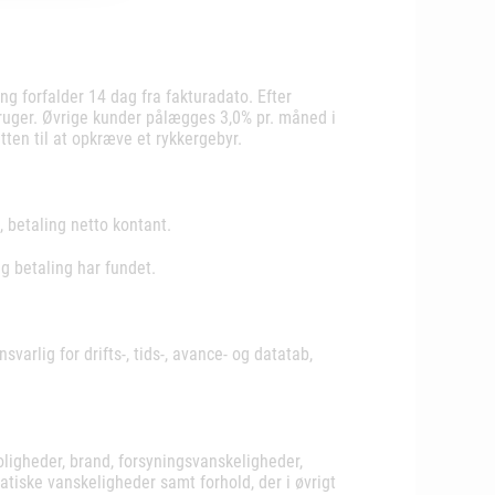
ing forfalder 14 dag fra fakturadato. Efter
bruger. Øvrige kunder pålægges 3,0% pr. måned i
ten til at opkræve et rykkergebyr.
 betaling netto kontant.
ig betaling har fundet.
rlig for drifts-, tids-, avance- og datatab,
oligheder, brand, forsyningsvanskeligheder,
matiske vanskeligheder samt forhold, der i øvrigt