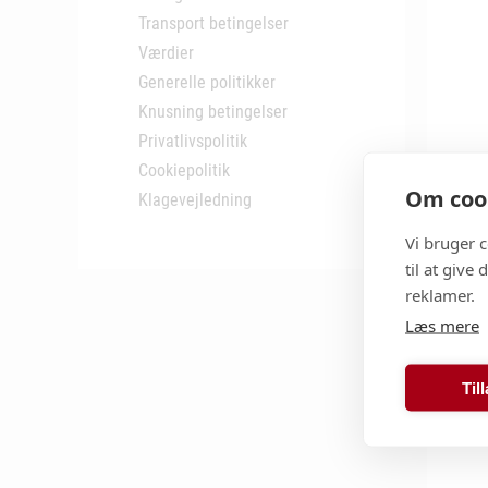
Transport betingelser
Værdier
Generelle politikker
Knusning betingelser
Privatlivspolitik
Cookiepolitik
Om cook
Klagevejledning
Vi bruger 
til at give
reklamer.
Læs mere
Til